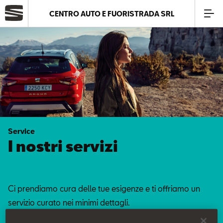
CENTRO AUTO E FUORISTRADA SRL
Azienda
Modelli
Offerte
Service
Service
I nostri servizi
Business
Ci prendiamo cura delle tue esigenze e ti offriamo un
SEAT Usato Certificato
servizio curato nei minimi dettagli.