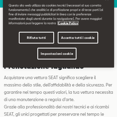
Contatti
Questo sito web utilizza sia cookies tecnici (necessari al suo corretto
funzionamento) che analitici e di profilazione propri e di terze parti (al
fine di inviare messaggi pubblicitari in linea con le preferenze
Configuratore
manifestate dagli utenti durante la navigazione). Per avere maggiori
Prenotazione Tagliando
informazioni puoi leggere la nostra
Cookie Policy
Rifiuta tutti
Accetta tutti i cookie
Impostazioni cookie
Prenotazione Tagliando
Acquistare una vettura SEAT significa scegliere il
massimo dello stile, dell’affidabilità e della sicurezza. Per
garantire nel tempo questi valori, la tua vettura necessita
di una manutenzione a regola d’arte.
Grazie alla professionalità dei nostri tecnici e ai ricambi
SEAT, gli unici progettati per preservare nel tempo le