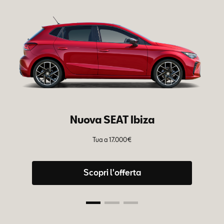
Nuova SEAT Ibiza
Tua a 17.000€
Tu
– 
Scopri l'offerta