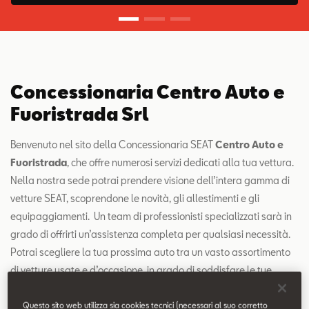
Contatti
Configuratore
Concessionaria Centro Auto e
Fuoristrada Srl
Benvenuto nel sito della Concessionaria SEAT
Centro Auto e
Fuoristrada
, che offre numerosi servizi dedicati alla tua vettura.
Nella nostra sede potrai prendere visione dell’intera gamma di
vetture SEAT, scoprendone le novità, gli allestimenti e gli
equipaggiamenti. Un team di professionisti specializzati sarà in
grado di offrirti un’assistenza completa per qualsiasi necessità.
Potrai scegliere la tua prossima auto tra un vasto assortimento
di vetture usate e d’occasione, in grado di soddisfare le tue
esigenze di sicurezza e risparmio.
Questo sito web utilizza sia cookies tecnici (necessari al suo corretto