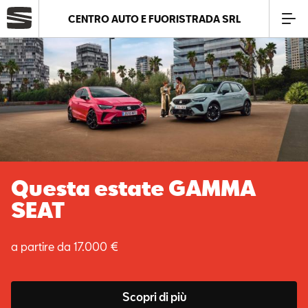
CENTRO AUTO E FUORISTRADA SRL
Azienda
Modelli
Offerte
Nuova Arona Black
Service
Edition
Business
Tua da 169€ al mese. TAN 2,95% - TAEG 4,17%
SEAT Usato Certificato
Scopri di più