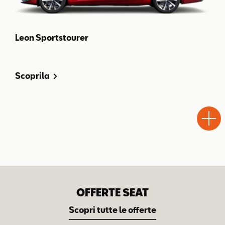
Leon Sportstourer
Scoprila
Test
Chiama
Informaz
WhatsA
Drive
OFFERTE SEAT
Scopri tutte le offerte