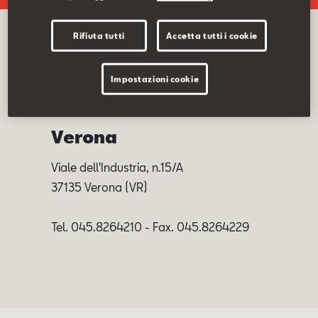
Contatti
Rifiuta tutti
Accetta tutti i cookie
Configuratore
Centro Auto e
Impostazioni cookie
Fuoristrada | Sede
Verona
Viale dell'Industria, n.15/A
37135 Verona (VR)
Tel. 045.8264210 - Fax. 045.8264229