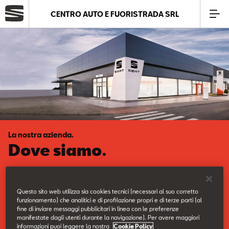
CENTRO AUTO E FUORISTRADA SRL
Azienda
Modelli
Offerte
La nostra azienda.
Service
Dove siamo.
Business
Questo sito web utilizza sia cookies tecnici (necessari al suo corretto
Vieni a scoprire la nostra sede.
funzionamento) che analitici e di profilazione propri e di terze parti (al
SEAT Usato Certificato
fine di inviare messaggi pubblicitari in linea con le preferenze
manifestate dagli utenti durante la navigazione). Per avere maggiori
informazioni puoi leggere la nostra
Cookie Policy