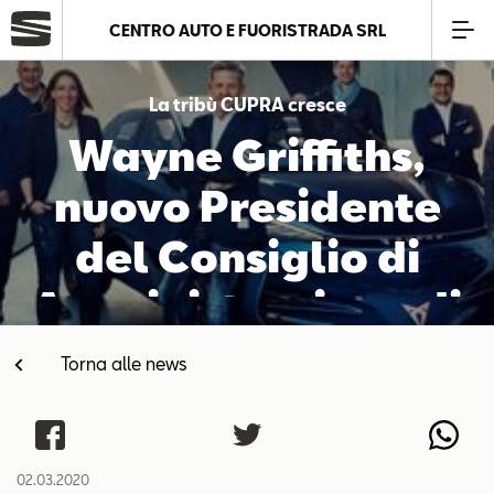
CENTRO AUTO E FUORISTRADA SRL
Azienda
La tribù CUPRA cresce
Wayne Griffiths,
Modelli
nuovo Presidente
Offerte
del Consiglio di
Amministrazione di
Service
CUPRA
Torna alle news
Business
SEAT Usato Certificato
02.03.2020