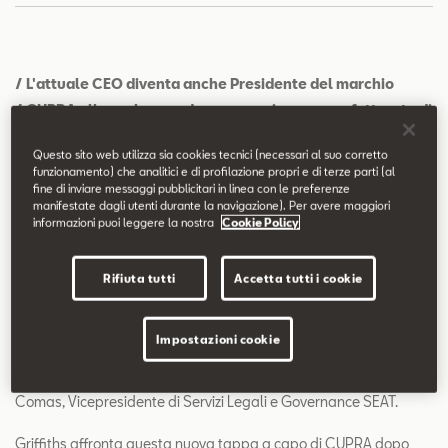
Contatti
Configuratore
/ L'attuale CEO diventa anche Presidente del marchio
/ CUPRA allarga la squadra per raggiungere un fatturato di
un miliardo di euro
Questo sito web utilizza sia cookies tecnici (necessari al suo corretto
funzionamento) che analitici e di profilazione propri e di terze parti (al
Verona
- Wayne Griffiths (Dukinfield, Regno Unito, 1966) è stato
fine di inviare messaggi pubblicitari in linea con le preferenze
nominato Presidente del Consiglio di Amministrazione di CUPRA.
manifestate dagli utenti durante la navigazione). Per avere maggiori
informazioni puoi leggere la nostra
Cookie Policy
Griffiths aggiunge così questa nuova responsabilità alla sua
posizione di Vicepresidente vendite e marketing di SEAT e CEO di
Rifiuta tutti
Accetta tutti i cookie
CUPRA.
Il Consiglio di amministrazione di CUPRA è completato con
Impostazioni cookie
Carsten Isensee, SEAT Acting President e Vicepresidente Finance
e IT, Axel Andorff, Vicepresidente Ricerca e Sviluppo SEAT e Luis
Comas, Vicepresidente di Servizi Legali e Governance SEAT.
Griffiths affronta questa nuova tappa a capo di CUPRA dopo