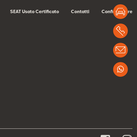
Test
SEAT Usato Certificato
Contatti
Configuratore
Chi
Info
Wha