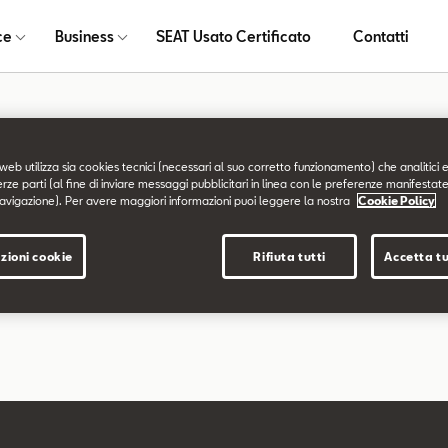
ce
Business
SEAT Usato Certificato
Contatti
a non trovata
web utilizza sia cookies tecnici (necessari al suo corretto funzionamento) che analitici e
erze parti (al fine di inviare messaggi pubblicitari in linea con le preferenze manifestate
avigazione). Per avere maggiori informazioni puoi leggere la nostra
Cookie Policy
chiesta non è stata trovata.
zioni cookie
Rifiuta tutti
Accetta tu
are a esplorare il sito usando il menù di navigazione qui sopra