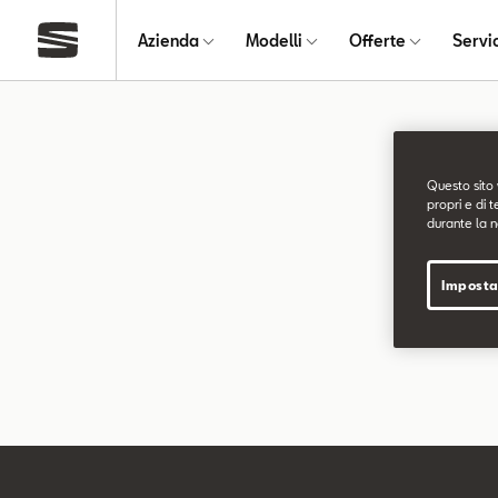
Azienda
Modelli
Offerte
Servi
Pagin
Questo sito 
propri e di t
durante la n
La pagina ri
Imposta
Puoi continu