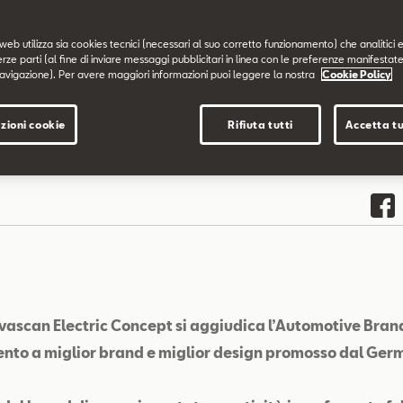
web utilizza sia cookies tecnici (necessari al suo corretto funzionamento) che analitici e
erze parti (al fine di inviare messaggi pubblicitari in linea con le preferenze manifestate
avigazione). Per avere maggiori informazioni puoi leggere la nostra
Cookie Policy
zioni cookie
Rifiuta tutti
Accetta tu
ascan Electric Concept si aggiudica l’Automotive Brand
nto a miglior brand e miglior design promosso dal Ger