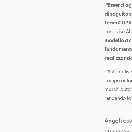
“Esserci ag
di seguito s
team CUPRA
condiviso A
modello a c
fondamenta
realizzando 
L’Automotive
campo automo
marchi autom
rendendo la v
Angoli est
CUPRA Concep