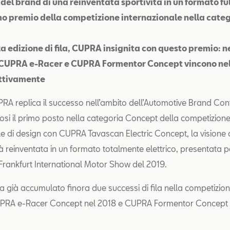
 del brand di una reinventata sportività in un formato ful
imo premio della competizione internazionale nella cate
rza edizione di fila, CUPRA insignita con questo premio: n
 CUPRA e-Racer e CUPRA Formentor Concept vincono nel
ettivamente
RA replica il successo nell’ambito dell’Automotive Brand Con
si il primo posto nella categoria Concept della competizion
le di design con CUPRA Tavascan Electric Concept, la visione 
tà reinventata in un formato totalmente elettrico, presentata p
A Frankfurt International Motor Show del 2019.
già accumulato finora due successi di fila nella competizion
 CUPRA e-Racer Concept nel 2018 e CUPRA Formentor Concept 