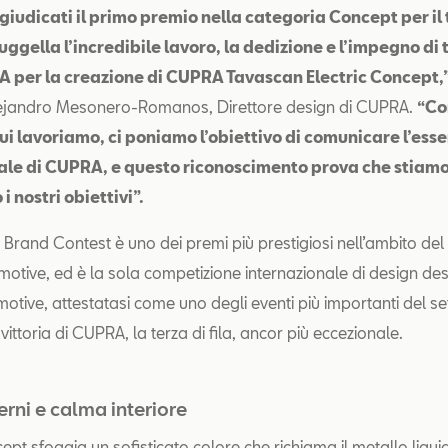
giudicati il primo premio nella categoria Concept per il
uggella l’incredibile lavoro, la dedizione e l’impegno di t
 per la creazione di CUPRA Tavascan Electric Concept,
lejandro Mesonero-Romanos, Direttore design di CUPRA.
“Co
ui lavoriamo, ci poniamo l’obiettivo di comunicare l’ess
le di CUPRA, e questo riconoscimento prova che stiam
i nostri obiettivi”.
 Brand Contest è uno dei premi più prestigiosi nell’ambito del
tive, ed è la sola competizione internazionale di design des
otive, attestatasi come uno degli eventi più importanti del se
ittoria di CUPRA, la terza di fila, ancor più eccezionale.
erni e calma interiore
t sfoggia un sofisticato colore che richiama il metallo liqui