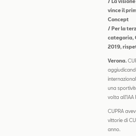
/ La visione
vince il pr
Concept
/ Per la te
categoria,
2019, risp
Verona.
CUP
aggiudicando
internaziona
una sportivi
volta all’IA
CUPRA aveva 
vittorie di
anno.