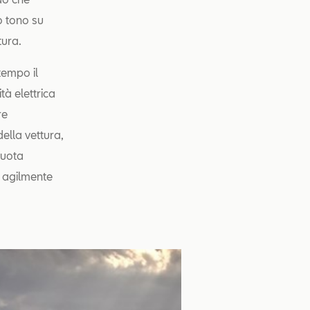
o tono su
tura.
tempo il
tà elettrica
re
della vettura,
ruota
e agilmente