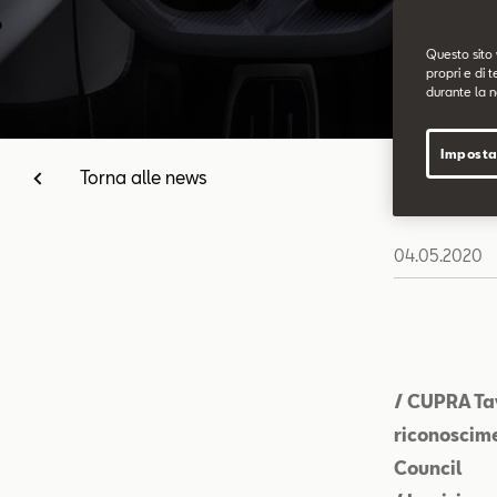
Questo sito 
propri e di t
durante la n
Imposta
Torna alle news
04.05.2020
/ CUPRA Tav
riconoscime
Council