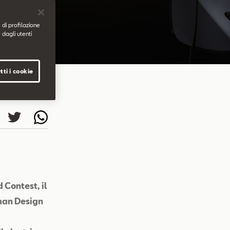
 di profilazione
 dagli utenti
tti i cookie
 Contest, il
man Design