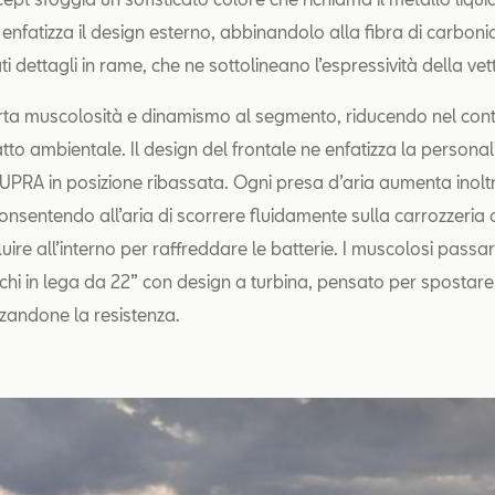
enfatizza il design esterno, abbinandolo alla fibra di carboni
ti dettagli in rame, che ne sottolineano l’espressività della vet
rta muscolosità e dinamismo al segmento, riducendo nel con
to ambientale. Il design del frontale ne enfatizza la personali
CUPRA in posizione ribassata. Ogni presa d’aria aumenta inolt
 consentendo all’aria di scorrere fluidamente sulla carrozzeria 
uire all’interno per raffreddare le batterie. I muscolosi passa
chi in lega da 22” con design a turbina, pensato per spostar
izzandone la resistenza.