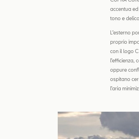
accentua ed 
tono e delica
L’esterno po
proprio impat
con il logo 
l’efficienza,
oppure confl
ospitano cer
l’aria minim