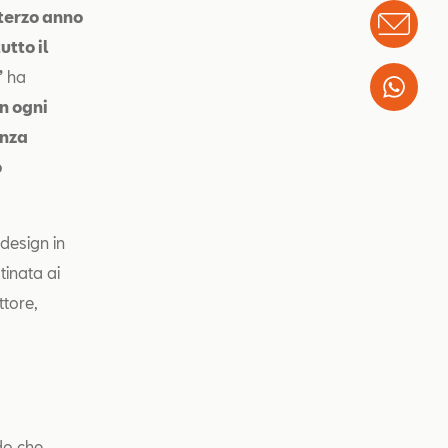
 terzo anno
Info
utto il
”
ha
Wha
n ogni
enza
o
 design in
tinata ai
ttore,
do che