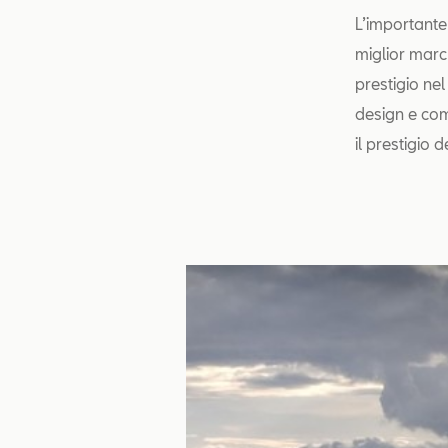
L’importante
miglior march
prestigio ne
design e co
il prestigio 