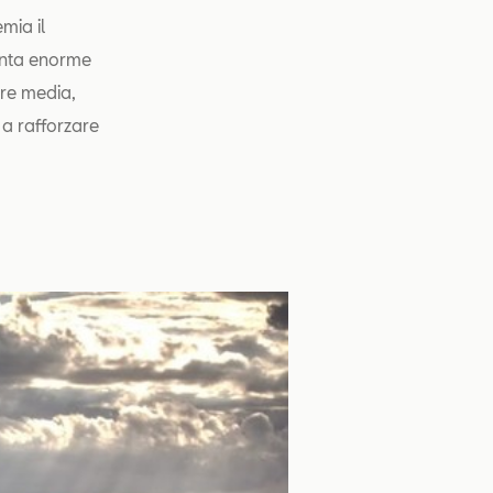
mia il
vanta enorme
ore media,
a rafforzare