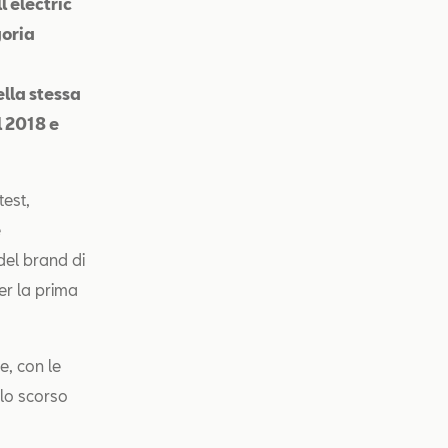
l electric
goria
ella stessa
 2018 e
test,
e
del brand di
er la prima
e, con le
lo scorso