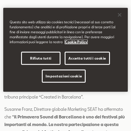
Questo sito web utilizza sia cookies tecnici (necessari al suo corretto
funzionamento) che analitici e di profilazione propri e di terze parti (al
fine di inviare messaggi pubblicitari in linea con le preferenze
manifestate dagli utenti durante la navigazione). Per avere maggiori
informazioni puoi leggere la nostra
Cookie Policy
La collaborazione comprende diversi brand, tra i quali, in
particolare, la nuova piattaforma digitale e audiovisiva Radio
Rifiuta tutti
Accetta tutti i cookie
Primavera Sound nonché il SEAT Village Stage, sul quale si
esibiranno 13 artisti hip hop spagnoli e internazionali che
andranno ad aggiungersi alla ricca scaletta del festival, oltre ai
Impostazioni cookie
DJ di tre storiche band indie internazionali a conclusione di ogni
serata. Il marchio sarà presente, come ormai da tradizione, sulla
tribuna principale “Created in Barcelona”.
Susanne Franz, Direttore globale Marketing SEAT ha affermato
che
“il Primavera Sound di Barcellona è uno dei festival più
importanti al mondo. La nostra partecipazione a questa