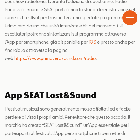
due show radiofonici. Durante l’edizione di quest’anno, Radio
Test
Primavera Sound e SEAT porteranno lo studio di registrazione nel
Chiama
Informaz
WhatsA
Drive
cuore del festival per trasmettere uno speciale programma
Primavera Sound che unirà interviste e hit del momento. Gli
ascoltatori potranno sintonizzarsi sul programma attraverso
l’App per smartphone, già disponibile per
iOS
e presto anche per
Android, o attraverso la pagina
web
https://www.primaverasound.com/radio
.
App SEAT Lost&Sound
I festival musicali sono generalmente molto affollati ed è facile
perdere di vista i propri amici. Per evitare che questo accada, il
marchio ha creato “SEAT Lost&Sound”, un’App essenziale per i
partecipanti al festival. L’App per smartphone ti permette di