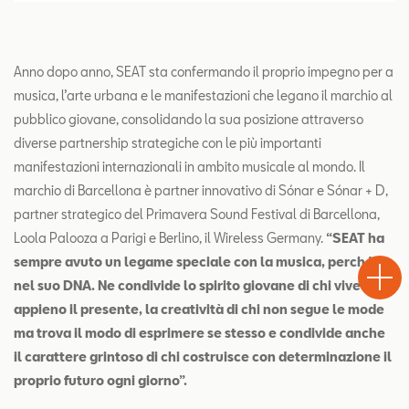
Anno dopo anno, SEAT sta confermando il proprio impegno per a
musica, l’arte urbana e le manifestazioni che legano il marchio al
pubblico giovane, consolidando la sua posizione attraverso
diverse partnership strategiche con le più importanti
manifestazioni internazionali in ambito musicale al mondo. Il
marchio di Barcellona è partner innovativo di Sónar e Sónar + D,
partner strategico del Primavera Sound Festival di Barcellona,
Loola Palooza a Parigi e Berlino, il Wireless Germany.
“SEAT ha
Test
Chiama
Informaz
WhatsA
sempre avuto un legame speciale con la musica, perché e
Drive
nel suo DNA. Ne condivide lo spirito giovane di chi vive
appieno il presente, la creatività di chi non segue le mode
ma trova il modo di esprimere se stesso e condivide anche
il carattere grintoso di chi costruisce con determinazione il
proprio futuro ogni giorno”.