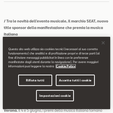
Contatti
Configuratore
/ Tra le novità dell’evento musicale, il marchio SEAT, nuovo
title sponsor della manifestazione che premia la musica
italiana
/ Con questa partnership, SEAT pone ancora una volta
l’accento sulla centralità del linguaggio universale della
Questo sito web utilizza sia cookies tecnici (necessari al suo corretto
funzionamento) che analitici e di profilazione propri e di terze parti (al
musica nella sua strategia
fine di inviare messaggi pubblicitari in linea con le preferenze
/ SEAT è il primo marchio ad aver integrato in auto
manifestate dagli utenti durante la navigazione). Per avere maggiori
informazioni puoi leggere la nostra
Cookie Policy
applicazioni e soluzioni tecnologiche all’avanguardia come
Spotify, Shazam e Amazon Alexa per fruire della musica in
auto
Rifiuta tutti
Accetta tutti i cookie
/ Doppio appuntamento per la 13° edizione dei premi che
tornano all’Arena di Verona i prossimi 4 e 5 giugno
Impostazioni cookie
Verona.
Il 4 e 5 giugno, i premi della musica italiana tornano