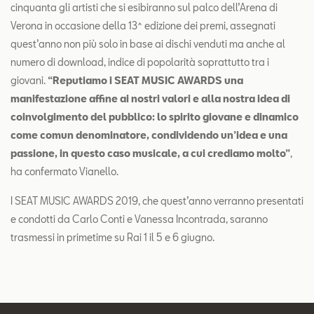
cinquanta gli artisti che si esibiranno sul palco dell’Arena di
Verona in occasione della 13^ edizione dei premi, assegnati
quest’anno non più solo in base ai dischi venduti ma anche al
numero di download, indice di popolarità soprattutto tra i
giovani.
“Reputiamo i SEAT MUSIC AWARDS una
manifestazione affine ai nostri valori e alla nostra idea di
coinvolgimento del pubblico: lo spirito giovane e dinamico
come comun denominatore, condividendo un’idea e una
passione, in questo caso musicale, a cui crediamo molto”
,
ha confermato Vianello.
I SEAT MUSIC AWARDS 2019, che quest’anno verranno presentati
e condotti da Carlo Conti e Vanessa Incontrada, saranno
trasmessi in primetime su Rai 1 il 5 e 6 giugno.