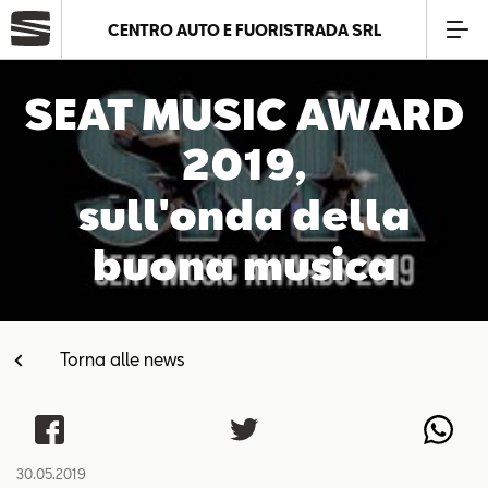
CENTRO AUTO E FUORISTRADA SRL
Azienda
SEAT MUSIC AWARD
2019,
Modelli
sull'onda della
Offerte
buona musica
Service
Torna alle news
Business
SEAT Usato Certificato
30.05.2019