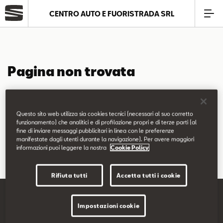
CENTRO AUTO E FUORISTRADA SRL
Azienda
Pagina non trovata
Modelli
La pagina richiesta non è stata trovata.
Offerte
Questo sito web utilizza sia cookies tecnici (necessari al suo corretto
Puoi continuare a esplorare il sito usando il menù di navigazione
funzionamento) che analitici e di profilazione propri e di terze parti (al
fine di inviare messaggi pubblicitari in linea con le preferenze
qui sopra.
Service
manifestate dagli utenti durante la navigazione). Per avere maggiori
informazioni puoi leggere la nostra
Cookie Policy
Business
Rifiuta tutti
Accetta tutti i cookie
SEAT Usato Certificato
Impostazioni cookie