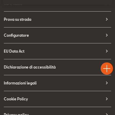
Contatti
SEAT Italia
Configuratore
Prova su strada
Configuratore
EU Data Act
Test
Chiama
Informaz
WhatsA
Drive
Dichiarazione di accessibilità
Informazioni legali
Cookie Policy
Privacy policy