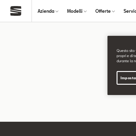
Azienda
Modelli
Offerte
Servi
Pagin
Questo sito 
propri e di t
durante la n
La pagina ri
Imposta
Puoi continu