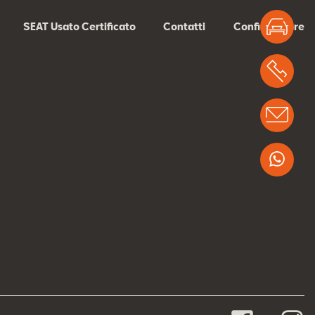
Test
SEAT Usato Certificato
Contatti
Configuratore
Chi
Info
Wha