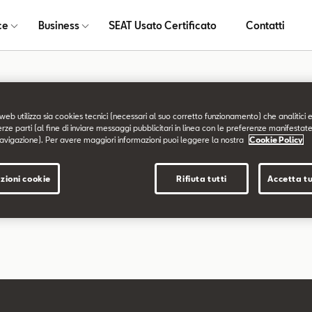
ce
Business
SEAT Usato Certificato
Contatti
a non trovata
web utilizza sia cookies tecnici (necessari al suo corretto funzionamento) che analitici e
erze parti (al fine di inviare messaggi pubblicitari in linea con le preferenze manifestate
avigazione). Per avere maggiori informazioni puoi leggere la nostra
Cookie Policy
chiesta non è stata trovata.
zioni cookie
Rifiuta tutti
Accetta tu
are a esplorare il sito usando il menù di navigazione qui sopra