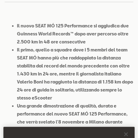
Contatti
Configuratore
Il nuovo SEAT MÓ 125 Performance si aggiudica due
Guinness World Records™ dopo aver percorso oltre
2.500 km in 48 ore consecutive
Il primo, quello a squadre dove i 5 membri del team
SEAT MÓ hanno più che raddoppiato la distanza
stabilita dal record del mondo precedente con oltre
1.430 km in 24 ore, mentre il giornalista italiano
Valerio Boni ha raggiunto la distanza di 1.158 km dopo
24 ore di guida in solitaria, utilizzando sempre lo
stesso eScooter
Una grande dimostrazione di qualità, durata e
performance del nuovo SEAT MÓ 125 Performance,
che verrà svelato l’8 novembre a Milano durante
l’EICMA, facendo il salto dalla pista alla città