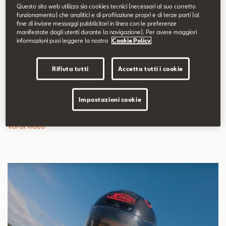
Questo sito web utilizza sia cookies tecnici (necessari al suo corretto
funzionamento) che analitici e di profilazione propri e di terze parti (al
Verona, 28/10/2022.
Sul circuito internazionale di Zuera
fine di inviare messaggi pubblicitari in linea con le preferenze
manifestate dagli utenti durante la navigazione). Per avere maggiori
(Saragozza, Spagna), il team di SEAT MÓ ha affrontato con
informazioni puoi leggere la nostra
Cookie Policy
successo la sua più grande sfida fino a oggi. Un unico scooter
SEAT MÓ 125 Performance è riuscito a battere due titoli Guinness
Rifiuta tutti
Accetta tutti i cookie
World Records™ in 48 ore consecutive, per concludere un anno di
lavoro di sviluppo e test di prova dello scooter, che hanno incluso
anche la preparazione al tentativo di record.
Impostazioni cookie
Vai al video