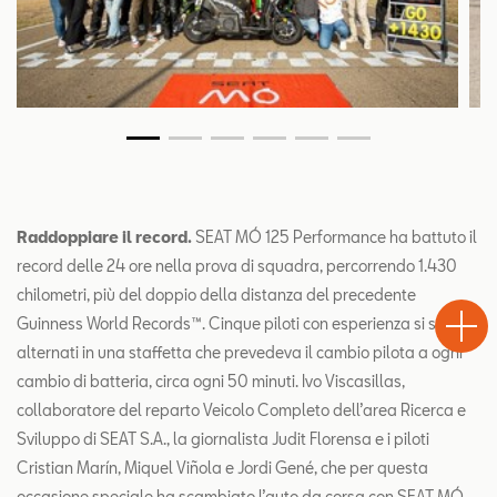
Raddoppiare il record.
SEAT MÓ 125 Performance ha battuto il
record delle 24 ore nella prova di squadra, percorrendo 1.430
Test
chilometri, più del doppio della distanza del precedente
Chiama
Informaz
WhatsA
Drive
Guinness World Records™. Cinque piloti con esperienza si sono
alternati in una staffetta che prevedeva il cambio pilota a ogni
cambio di batteria, circa ogni 50 minuti. Ivo Viscasillas,
collaboratore del reparto Veicolo Completo dell’area Ricerca e
Sviluppo di SEAT S.A., la giornalista Judit Florensa e i piloti
Cristian Marín, Miquel Viñola e Jordi Gené, che per questa
occasione speciale ha scambiato l’auto da corsa con SEAT MÓ