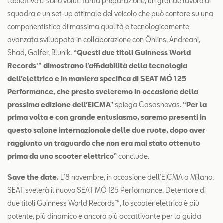
l’obiettivo ci sono voluti tanta preparazione, un grande lavoro di
squadra e un set-up ottimale del veicolo che può contare su una
componentistica di massima qualità e tecnologicamente
avanzata sviluppata in collaborazione con Öhlins, Andreani,
Shad, Galfer, Blunik.
“Questi due titoli Guinness World
Records™ dimostrano l’affidabilità della tecnologia
dell’elettrico e in maniera specifica di SEAT MÓ 125
Performance, che presto sveleremo in occasione della
prossima edizione dell’EICMA”
spiega Casasnovas.
“Per la
prima volta e con grande entusiasmo, saremo presenti in
questo salone internazionale delle due ruote, dopo aver
raggiunto un traguardo che non era mai stato ottenuto
prima da uno scooter elettrico”
conclude.
Save the date.
L’8 novembre, in occasione dell’EICMA a Milano,
SEAT svelerà il nuovo SEAT MÓ 125 Performance. Detentore di
due titoli Guinness World Records™, lo scooter elettrico è più
potente, più dinamico e ancora più accattivante per la guida