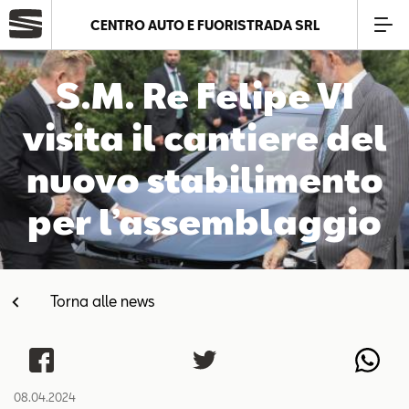
CENTRO AUTO E FUORISTRADA SRL
Azienda
S.M. Re Felipe VI
visita il cantiere del
Modelli
nuovo stabilimento
Offerte
per l’assemblaggio
Service
di batterie
Torna alle news
Business
SEAT Usato Certificato
08.04.2024