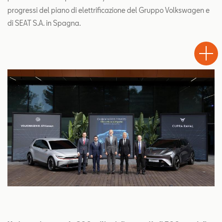
progressi del piano di elettrificazione del Gruppo Volkswagen e
di SEAT S.A. in Spagna.
Test
Chiama
Informaz
WhatsA
Drive