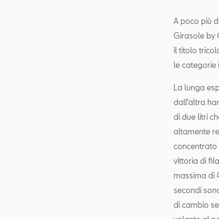
A poco più d
Girasole by 
il titolo tri
le categorie 
La lunga esp
dall’altra h
di due litri
altamente re
concentrato 
vittoria di 
massima di 4
secondi sono
di cambio se