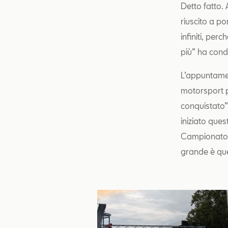
Detto fatto.
riuscito a po
infiniti, per
più” ha cond
L’appuntamen
motorsport p
conquistato”
iniziato que
Campionato d
grande è quel