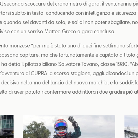
 Al secondo scoccare del cronometro di gara, il ventunenne p
rtarsi subito in testa, conducendo con intelligenza e sicurezza
ché quando sei davanti da solo, e sai di non poter sbagliare, n
iviso con un sorriso Matteo Greco a gara conclusa.
to monzese “per me è stato uno di quei fine settimana sfortu
ossono capitare, ma che fortunatamente è capitato a titolo 
 ha detto il pilota siciliano Salvatore Tavano, classe 1980. “
st’avventura di CUPRA la scorsa stagione, aggiudicandoci un 
ecisivo nell’anno del lancio del nuovo marchio, e la soddisf
la di aver potuto riconfermare addirittura i due gradini più alt