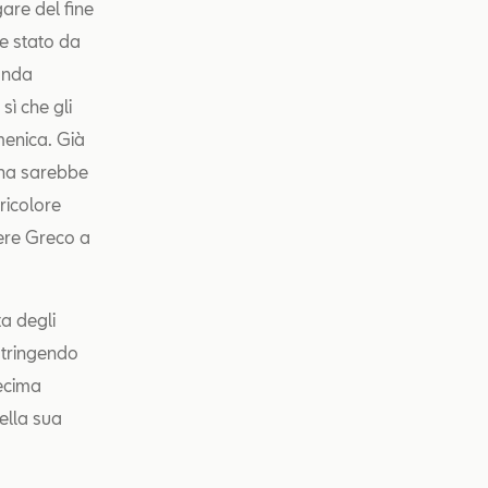
are del fine
e stato da
conda
sì che gli
menica. Già
mana sarebbe
ricolore
gere Greco a
ta degli
stringendo
ecima
ella sua