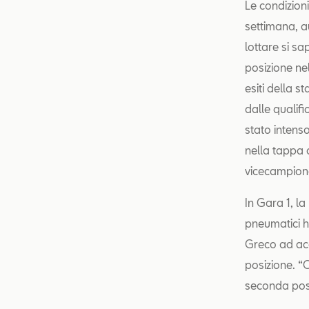
Le condizion
settimana, a
lottare si sa
posizione ne
esiti della 
dalle qualif
stato intens
nella tappa 
vicecampione
In Gara 1, la
pneumatici h
Greco ad acc
posizione. “
seconda posi