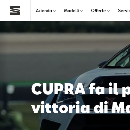
Azienda
Modelli
Offerte
Servi
CUPRA fa il 
vittoria di 