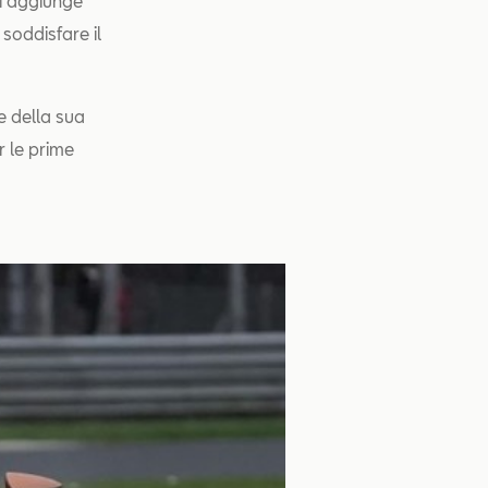
si aggiunge
 soddisfare il
te della sua
r le prime