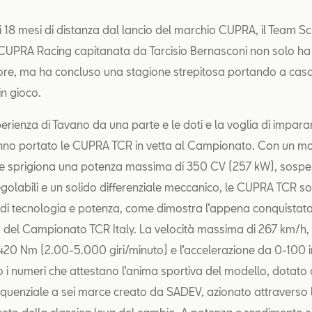
i 18 mesi di distanza dal lancio del marchio CUPRA, il Team Sc
CUPRA Racing capitanata da Tarcisio Bernasconi non solo ha
colore, ma ha concluso una stagione strepitosa portando a casa tut
in gioco.
erienza di Tavano da una parte e le doti e la voglia di impara
anno portato le CUPRA TCR in vetta al Campionato. Con un m
 che sprigiona una potenza massima di 350 CV (257 kW), sospe
golabili e un solido differenziale meccanico, le CUPRA TCR s
di tecnologia e potenza, come dimostra l’appena conquista
fila del Campionato TCR Italy. La velocità massima di 267 km/h,
20 Nm (2.00-5.000 giri/minuto) e l’accelerazione da 0-100 in
 i numeri che attestano l’anima sportiva del modello, dotato 
quenziale a sei marce creato da SADEV, azionato attraverso 