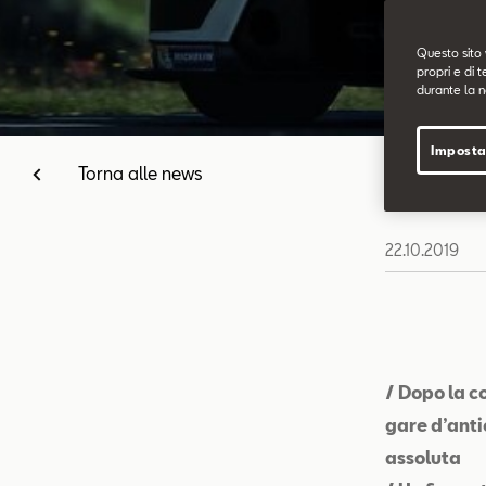
Questo sito 
propri e di t
durante la n
Imposta
Torna alle news
22.10.2019
/ Dopo la c
gare d’ant
assoluta