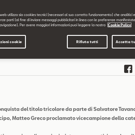
web utilizza sia cookies tecnici (necessari al suo corretto funzionamento) che analitici e
erze parti (al fine di inviare messaggi pubblicitari in linea con le preferenze manifestate
avigazione). Per avere maggiori informazioni puoi leggere la nostra
Cookie Policy
zioni cookie
Rifiuta tutti
Accetta tu
onquista del titolo tricolore da parte di Salvatore Tavan
icipo, Matteo Greco proclamato vicecampione della cat