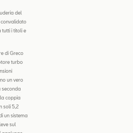
uderia del
 convalidato
ti i titoli e
re di Greco
otore turbo
nsioni
ono un vero
ta seconda
 la coppia
 soli 5,2
di un sistema
leve sul