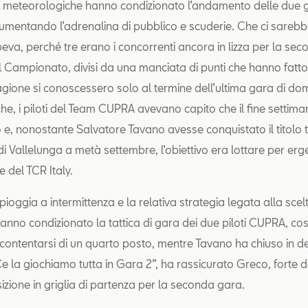
i meteorologiche hanno condizionato l’andamento delle due g
umentando l’adrenalina di pubblico e scuderie. Che ci sarebb
peva, perché tre erano i concorrenti ancora in lizza per la se
l Campionato, divisi da una manciata di punti che hanno fatto 
stagione si conoscessero solo al termine dell’ultima gara di do
iche, i piloti del Team CUPRA avevano capito che il fine setti
o e, nonostante Salvatore Tavano avesse conquistato il titolo t
di Vallelunga a metà settembre, l’obiettivo era lottare per er
 del TCR Italy.
 pioggia a intermittenza e la relativa strategia legata alla scel
anno condizionato la tattica di gara dei due piloti CUPRA, co
ontentarsi di un quarto posto, mentre Tavano ha chiuso in d
Ce la giochiamo tutta in Gara 2”, ha rassicurato Greco, forte d
zione in griglia di partenza per la seconda gara.