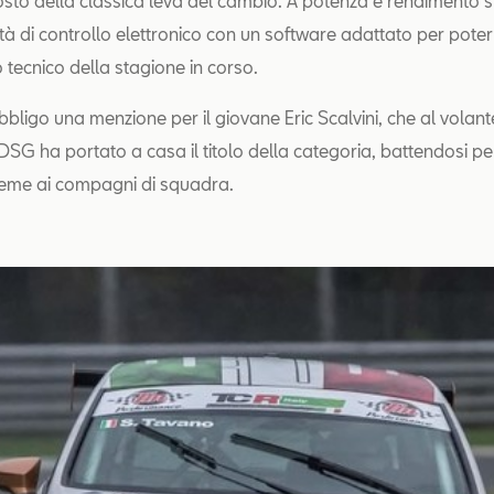
osto della classica leva del cambio. A potenza e rendimento 
ità di controllo elettronico con un software adattato per poter
tecnico della stagione in corso.
obbligo una menzione per il giovane Eric Scalvini, che al volan
G ha portato a casa il titolo della categoria, battendosi pe
sieme ai compagni di squadra.