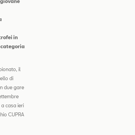
l giovane
a
rofei in
, categoria
onato, il
ello di
con due gare
settembre
 a casa ieri
rchio CUPRA