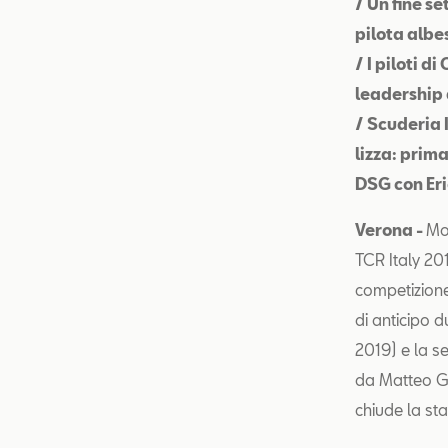
/ Un fine s
pilota albes
/ I piloti d
leadership 
/ Scuderia 
lizza: prim
DSG con Eri
Verona -
Mo
TCR Italy 201
competizione.
di anticipo 
2019) e la se
da Matteo G
chiude la st