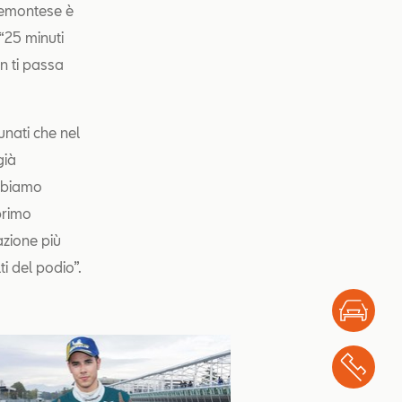
iemontese è
 “25 minuti
on ti passa
nati che nel
già
Abbiamo
primo
azione più
i del podio”.
Test
Chi