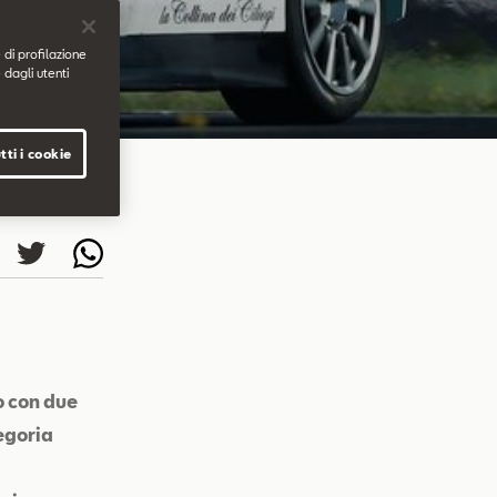
 di profilazione
 dagli utenti
tti i cookie
o con due
egoria