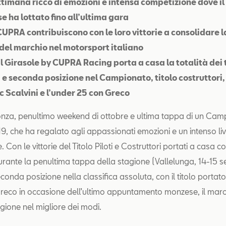
ettimana ricco di emozioni e intensa competizione dove i
e ha lottato fino all’ultima gara
i CUPRA contribuiscono con le loro vittorie a consolidare l
del marchio nel motorsport italiano
Il Girasole by CUPRA Racing porta a casa la totalità dei t
a e seconda posizione nel Campionato, titolo costruttori
c Scalvini e l’under 25 con Greco
nza, penultimo weekend di ottobre e ultima tappa di un Campi
9, che ha regalato agli appassionati emozioni e un intenso liv
 Con le vittorie del Titolo Piloti e Costruttori portati a casa 
durante la penultima tappa della stagione (Vallelunga, 14-15 
conda posizione nella classifica assoluta, con il titolo portato
reco in occasione dell’ultimo appuntamento monzese, il ma
agione nel migliore dei modi.