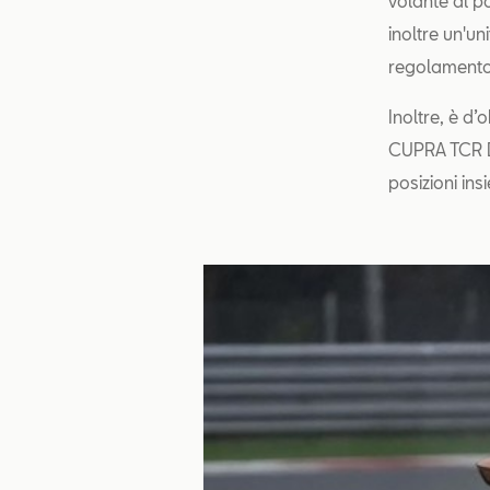
volante al p
inoltre un'un
regolamento 
Inoltre, è d’
CUPRA TCR DS
posizioni in