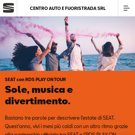
CENTRO AUTO E FUORISTRADA SRL
Azienda
Modelli
Offerte
SEAT con RDS PLAY ON TOUR
Service
Sole, musica e
divertimento.
Business
Bastano tre parole per descrivere l’estate di SEAT.
SEAT Usato Certificato
Quest’anno, vivi i mesi più caldi con un altro ritmo grazie
alla partnership ufficiale tra SEAT e l’RDS PLAY ON