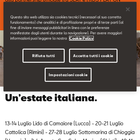
Contatti
TOUR.
Questo sito web utilizza sia cookies tecnici (necessari al suo corretto
Configuratore
funzionamento) che analitici e di profilazione propri e di terze parti (al
fine di inviare messaggi pubblicitari in linea con le preferenze
manifestate dagli utenti durante la navigazione). Per avere maggiori
informazioni puoi leggere la nostra
Cookie Policy
Rifiuta tutti
Accetta tutti i cookie
Impostazioni cookie
Un’estate italiana.
13-14 Luglio Lido di Camaiore (Lucca) - 20-21 Luglio
Cattolica (Rimini) - 27-28 Luglio Sottomarina di Chioggia